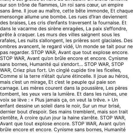
sur son trône de flammes, Un roi sans cœur, un empire
sans âme. Il joue au maître, cette bête immonde, Et chaque
mensonge allume une bombe. Les rues d’Iran deviennent
des braises, Les cris d’enfants traversent la fournaise. Et
dans le vacarme des sirène enragées, La paix s’effondre,
prête à craquer. Les murs des villes saignent sous les
rafales, Les nuits s’allongent, les prières sont glaciales. Des
ombres avancent, le regard vidé, Un monde se tait pour ne
pas regarder. STOP WAR, Avant que tout explose encore.
STOP WAR, Avant qu’on brûle encore et encore. Cynisme
sans bornes, Humanité qui s’endort… STOP WAR, STOP
WAR, Criez plus fort. Un cinglé cupide tire les ficelles,
Comme si la terre n’était qu’une étincelle. Il joue au héros,
mais c’est un mirage, Et c’est le peuple qui paie son
carnage. Les mères courent dans la poussière, Les pères
tombent, les yeux vers la lumière. Et dans les ruines, une
voix se lève : « Plus jamais ça, on veut la trêve. » Un
enfant dessine un soleil dans le noir, Sur un mur brisé,
dernier bout d’espoir. Ses mains tremblent, mais son trait
s’entête, À croire qu’un jour la haine s’arrête. STOP WAR,
Avant que tout explose encore. STOP WAR, Avant qu’on
brûle encore et encore. Cynisme sans bornes, Humanité