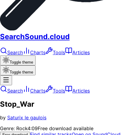
SearchSound.cloud
Search
Charts
Tools
Articles
Toggle theme
Toggle theme
Search
Charts
Tools
Articles
Stop_War
by
Saturix le gaulois
Genre:
Rock
4:09
Free download available
Find similar tracks
Open on SoundCloud
Free download