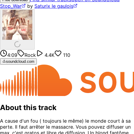
Stop_War
by
Saturix le gaulois
4:09
Rock
4.4K
110
soundcloud.com
About this track
A cause d'un fou ( toujours le même) le monde court à sa
perte. Il faut arrêter le massacre. Vous pouvez diffuser un
max, c'est gratos et libre de diffusion. Un blond fantôme