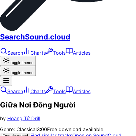
SearchSound.cloud
Search
Charts
Tools
Articles
Toggle theme
Toggle theme
Search
Charts
Tools
Articles
Giữa Nơi Đông Người
by
Hoàng Tử Drill
Genre:
Classical
3:00
Free download available
Find similar tracks
Open on SoundCloud
Free download