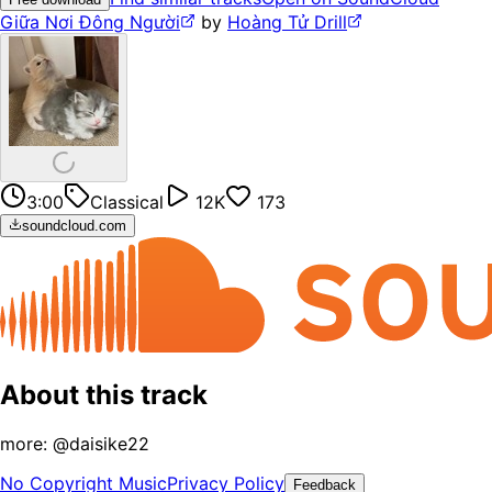
Giữa Nơi Đông Người
by
Hoàng Tử Drill
3:00
Classical
12K
173
soundcloud.com
About this track
more: @daisike22
No Copyright Music
Privacy Policy
Feedback