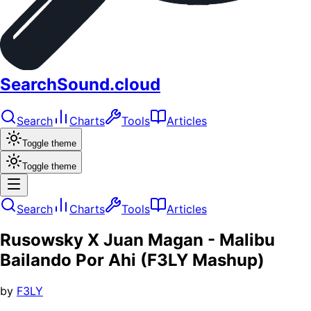
SearchSound.cloud
Search
Charts
Tools
Articles
Toggle theme
Toggle theme
Search
Charts
Tools
Articles
Rusowsky X Juan Magan - Malibu
Bailando Por Ahi (F3LY Mashup)
by
F3LY