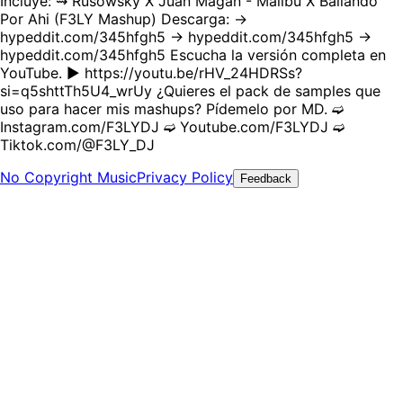
Incluye: ⇝ Rusowsky X Juan Magan - Malibu X Bailando
Por Ahi (F3LY Mashup) Descarga: →
hypeddit.com/345hfgh5 → hypeddit.com/345hfgh5 →
hypeddit.com/345hfgh5 Escucha la versión completa en
YouTube. ▶ https://youtu.be/rHV_24HDRSs?
si=q5shttTh5U4_wrUy ¿Quieres el pack de samples que
uso para hacer mis mashups? Pídemelo por MD. ➫
Instagram.com/F3LYDJ ➫ Youtube.com/F3LYDJ ➫
Tiktok.com/@F3LY_DJ
No Copyright Music
Privacy Policy
Feedback