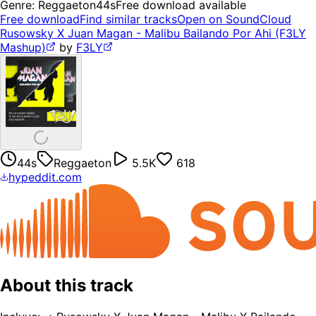
Genre:
Reggaeton
44s
Free download available
Free download
Find similar tracks
Open on SoundCloud
Rusowsky X Juan Magan - Malibu Bailando Por Ahi (F3LY
Mashup)
by
F3LY
44s
Reggaeton
5.5K
618
hypeddit.com
About this track