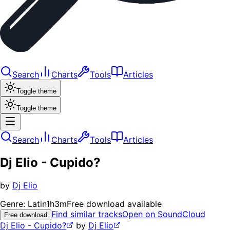
Search
Charts
Tools
Articles
Toggle theme
Toggle theme
Search
Charts
Tools
Articles
Dj Elio - Cupido?
by
Dj Elio
Genre:
Latin
1h3m
Free download available
Find similar tracks
Open on SoundCloud
Free download
Dj Elio - Cupido?
by
Dj Elio